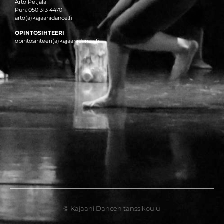
Arto Petjala
Puh: 050 313 4470
arto(a)kajaanidance.fi
OPINTOSIHTEERI
opintosihteeri(a)kajaanidance.fi
© Kajaani Dancen tanssikoulu