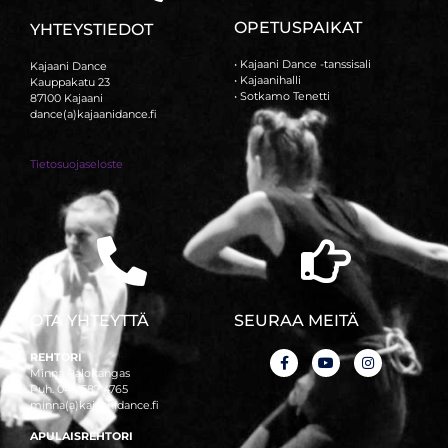
OPETUSPAIKAT
YHTEYSTIEDOT
• Kajaani Dance -tanssisali
Kajaani Dance
• Kajaanihalli
Kauppakatu 23
• Sotkamo Tenetti
87100 Kajaani
dance(a)kajaanidance.fi
Tietosuojaseloste
OTA YHTEYTTÄ
SEURAA MEITÄ
REHTORI
Minna Palokangas
Puh. 044 587 4765
minna(a)kajaanidance.fi
APULAISREHTORI