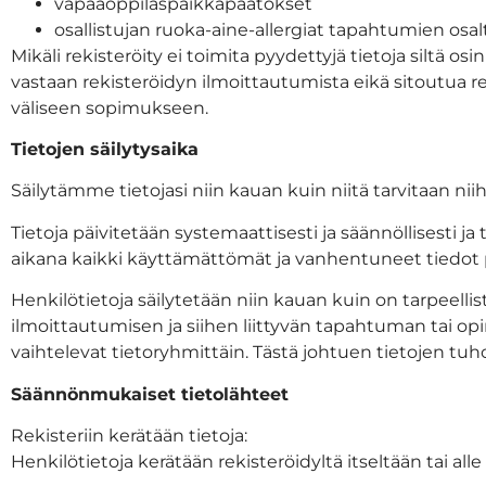
vapaaoppilaspaikkapäätökset
osallistujan ruoka-aine-allergiat tapahtumien osal
Mikäli rekisteröity ei toimita pyydettyjä tietoja siltä o
vastaan rekisteröidyn ilmoittautumista eikä sitoutua re
väliseen sopimukseen.
Tietojen säilytysaika
Säilytämme tietojasi niin kauan kuin niitä tarvitaan niihin
Tietoja päivitetään systemaattisesti ja säännöllisesti ja
aikana kaikki käyttämättömät ja vanhentuneet tiedot 
Henkilötietoja säilytetään niin kauan kuin on tarpeelli
ilmoittautumisen ja siihen liittyvän tapahtuman tai opin
vaihtelevat tietoryhmittäin. Tästä johtuen tietojen tuh
Säännönmukaiset tietolähteet
Rekisteriin kerätään tietoja:
Henkilötietoja kerätään rekisteröidyltä itseltään tai alle