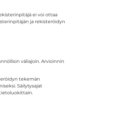
kisterinpitäjä ei voi ottaa
terinpitäjän ja rekisteröidyn
.
nöllisin väliajoin. Arvioinnin
isteröidyn tekemän
iseksi. Säilytysajat
ietoluokittain.