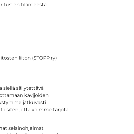
ritusten tilanteesta
tosten liiton (STOPP ry)
siellä säilytettävä
lpottamaan kävijöiden
pystymme jatkuvasti
tä siten, että voimme tarjota
mmat selainohjelmat