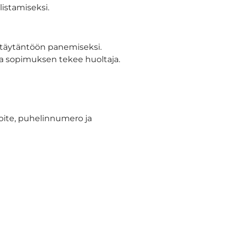
listamiseksi.
n täytäntöön panemiseksi.
lta sopimuksen tekee huoltaja.
soite, puhelinnumero ja