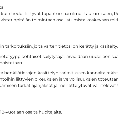
ta
sin kuin tiedot liittyvät tapahtumaan ilmoittautumiseen, Re
kisterinpitäjän toimintaan osallistumista koskevaan rekis
 tarkoituksiin, joita varten tietosi on kerätty ja käsitelty
 tietotyyppikohtaiset säilytysajat arvioidaan uudelleen sään
poistetaan.
sta henkilötietojen käsittelyn tarkoitusten kannalta rek
toihin liittyvien oikeuksien ja velvollisuuksien toteuttam
oamisen tarkat ajanjaksot ja menettelytavat vaihtelevat t
 18-vuotiaan osalta huoltajalta.