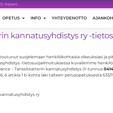
3, Kajaani
OPETUS
INFO
YHTEYDENOTTO
AJANKOH
rin kannatusyhdistys ry -tieto
itoutunut suojelemaan henkilökohtaisia oikeuksiasi ja p
usyhdistys -tietosuojailmoituksessa kuvailemme henkilöt
i Dance – Tanssiteatterin kannatusyhdistys (Y-tunnus
041
, 6 artikla 1 b-kohta laki taiteen perusopetuksesta 633/
natusyhdistys ry