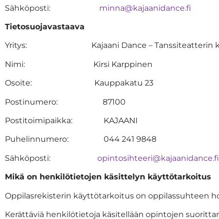
Sähköposti:
minna@kajaanidance.fi
Tietosuojavastaava
Yritys: Kajaani Dance – Tanssiteatterin kan
Nimi: Kirsi Karppinen
Osoite: Kauppakatu 23
Postinumero: 87100
Postitoimipaikka: KAJAANI
Puhelinnumero: 044 241 9848
Sähköposti:
opintosihteeri@kajaanidance.fi
Mikä on henkilötietojen käsittelyn käyttötarkoitus
Oppilasrekisterin käyttötarkoitus on oppilassuhteen h
Kerättäviä henkilötietoja käsitellään opintojen suorit