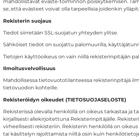
mahdollistavat eväste-toiminnon poiskytkemisen. Täm
se, että evästeet voivat olla tarpeellisia joidenkin yl
Rekisterin suojaus
Tiedot siirretään SSL-suojatun yhteyden ylitse.
Sähköiset tiedot on suojattu palomuurilla, käyttäjätun
Tietojen käyttöoikeus on vain niillä rekisterinpitäjän pal
Ilmoitusvelvollisuus
Mahdollisessa tietovuototilanteessa rekisterinpitäjä ilm
tietovuodon kohteille.
Rekisteröidyn oikeudet (TIETOSUOJASELOSTE)
Rekisterissä olevalla henkilöllä on oikeus tarkastaa ja t
kirjallisesti allekirjoitettuna Rekisterinpitäjälle. Rekis
virheellisesti rekisteriin. Rekisterin henkilöllä on oike
tai käsittelyn rajoittamista niiltä osin kuin henkilöt