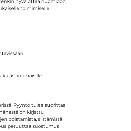
itenkin hyvä ottaa huomioon
kaiselle toimimiselle.
ehtävissään.
sekä asianomaisille
erissä. Pyyntö tulee suorittaa
a hänestä on kirjattu
ojen poistamista, siirtämistä
oikeus peruuttaa suostumus