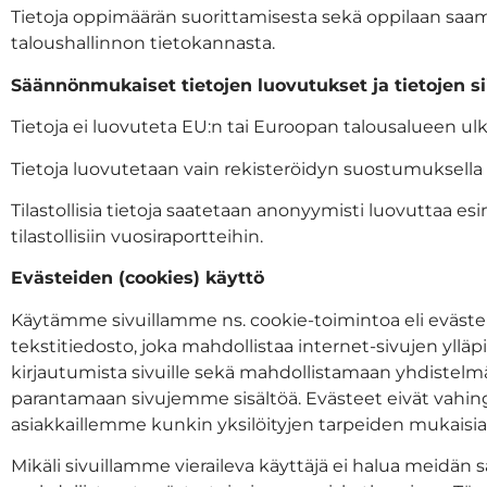
Tietoja oppimäärän suorittamisesta sekä oppilaan saama
taloushallinnon tietokannasta.
Säännönmukaiset tietojen luovutukset ja tietojen si
Tietoja ei luovuteta EU:n tai Euroopan talousalueen ul
Tietoja luovutetaan vain rekisteröidyn suostumuksella
Tilastollisia tietoja saatetaan anonyymisti luovuttaa 
tilastollisiin vuosiraportteihin.
Evästeiden (cookies) käyttö
Käytämme sivuillamme ns. cookie-toimintoa eli evästeitä.
tekstitiedosto, joka mahdollistaa internet-sivujen ylläp
kirjautumista sivuille sekä mahdollistamaan yhdistelm
parantamaan sivujemme sisältöä. Evästeet eivät vahingo
asiakkaillemme kunkin yksilöityjen tarpeiden mukaisia t
Mikäli sivuillamme vieraileva käyttäjä ei halua meidän 