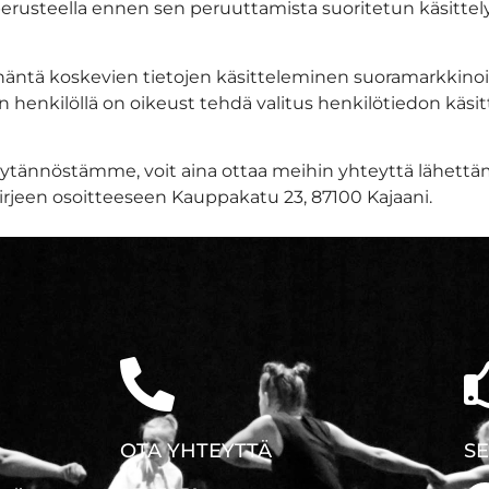
rusteella ennen sen peruuttamista suoritetun käsittel
 häntä koskevien tietojen käsitteleminen suoramarkkinoin
in henkilöllä on oikeust tehdä valitus henkilötiedon käsit
käytännöstämme, voit aina ottaa meihin yhteyttä lähettä
kirjeen osoitteeseen Kauppakatu 23, 87100 Kajaani.
OTA YHTEYTTÄ
S