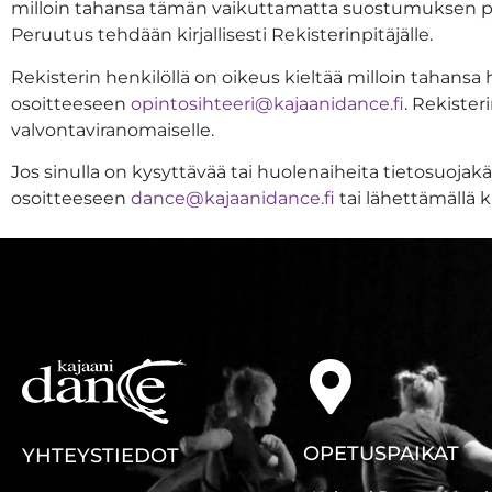
milloin tahansa tämän vaikuttamatta suostumuksen pe
Peruutus tehdään kirjallisesti Rekisterinpitäjälle.
Rekisterin henkilöllä on oikeus kieltää milloin tahansa
osoitteeseen
opintosihteeri@kajaanidance.fi
. Rekister
valvontaviranomaiselle.
Jos sinulla on kysyttävää tai huolenaiheita tietosuoja
osoitteeseen
dance@kajaanidance.fi
tai lähettämällä 
OPETUSPAIKAT
YHTEYSTIEDOT