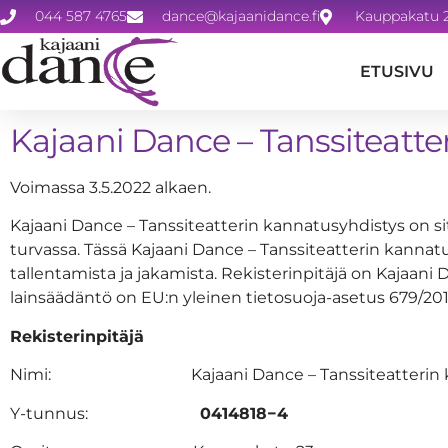
044 587 4765
dance@kajaanidance.fi
Kauppakatu 2
ETUSIVU
Kajaani Dance – Tanssiteatte
Voimassa 3.5.2022 alkaen.
Kajaani Dance – Tanssiteatterin kannatusyhdistys on s
turvassa. Tässä Kajaani Dance – Tanssiteatterin kannat
tallentamista ja jakamista. Rekisterinpitäjä on Kajaan
lainsäädäntö on EU:n yleinen tietosuoja-asetus 679/2016
Rekisterinpitäjä
Nimi: Kajaani Dance – Tanssiteatterin kan
Y-tunnus:
0414818−4