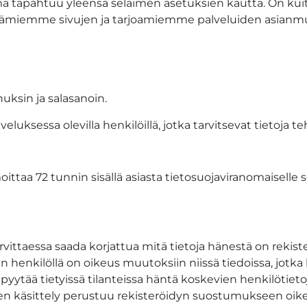
ä tapahtuu yleensä selaimen asetuksien kautta. On ku
läpitämiemme sivujen ja tarjoamiemme palveluiden asianmu
nuksin ja salasanoin.
veluksessa olevilla henkilöillä, jotka tarvitsevat tietoja t
oittaa 72 tunnin sisällä asiasta tietosuojaviranomaiselle 
arvittaessa saada korjattua mitä tietoja hänestä on rekist
terin henkilöllä on oikeus muutoksiin niissä tiedoissa, jotk
us pyytää tietyissä tilanteissa häntä koskevien henkilötiet
ietojen käsittely perustuu rekisteröidyn suostumukseen 