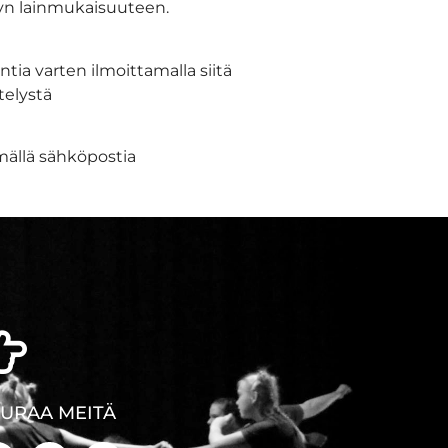
yn lainmukaisuuteen.
tia varten ilmoittamalla siitä
telystä
mällä sähköpostia
EURAA MEITÄ