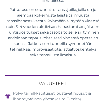
ilmapiirissä.
Jatkotaso
on suunnattu tanssijoille, joilla on jo
aiempaa kokemusta lajista tai muusta
tanssiharrastuksesta. Ryhmään siirrytään yleensä
noin 3–4 vuoden aktiivisen harrastamisen jälkeen.
Tuntisuositukset sekä tasolta toiselle siirtyminen
arvioidaan tapauskohtaisesti yhdessä opettajan
kanssa. Jatkotason tunneilla syvennetään
tekniikkaa, improvisaatiota, lattiatyöskentelyä
sekä tanssillista ilmaisua.
VARUSTEET:
Polvi- tai nilkkapituiset joustavat housut ja
ihonmyötäinen yläosa (esim. T-paita)