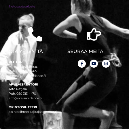
Tietosuojaseloste
OTA YHTEYTTÄ
SEURAA MEITÄ
REHTORI
Minna Palokangas
Puh. 044 587 4765
minna(a)kajaanidance.fi
APULAISREHTORI
Arto Petjala
Puh: 050 313 4470
arto(a)kajaanidance.fi
OPINTOSIHTEERI
opintosihteeri(a)kajaanidance.fi