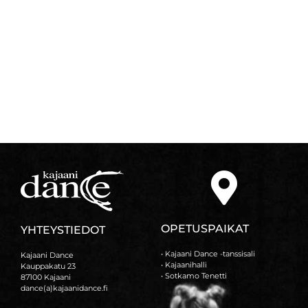
OPETUSPAIKAT
YHTEYSTIEDOT
• Kajaani Dance -tanssisali
Kajaani Dance
• Kajaanihalli
Kauppakatu 23
• Sotkamo Tenetti
87100 Kajaani
dance(a)kajaanidance.fi