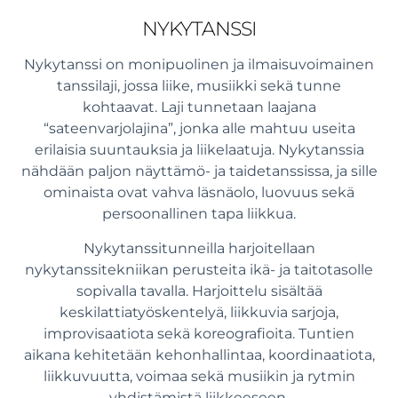
NYKYTANSSI
Nykytanssi on monipuolinen ja ilmaisuvoimainen
tanssilaji, jossa liike, musiikki sekä tunne
kohtaavat. Laji tunnetaan laajana
“sateenvarjolajina”, jonka alle mahtuu useita
erilaisia suuntauksia ja liikelaatuja. Nykytanssia
nähdään paljon näyttämö- ja taidetanssissa, ja sille
ominaista ovat vahva läsnäolo, luovuus sekä
persoonallinen tapa liikkua.
Nykytanssitunneilla harjoitellaan
nykytanssitekniikan perusteita ikä- ja taitotasolle
sopivalla tavalla. Harjoittelu sisältää
keskilattiatyöskentelyä, liikkuvia sarjoja,
improvisaatiota sekä koreografioita. Tuntien
aikana kehitetään kehonhallintaa, koordinaatiota,
liikkuvuutta, voimaa sekä musiikin ja rytmin
yhdistämistä liikkeeseen.