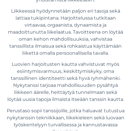
Liikkeessä hyödynnetään paljon eri tasoja sekä
lattiaa tukipintana. Harjoittelussa tutkitaan
virtaavaa, orgaanista, dynaamista ja
maadoittunutta liikelaatua. Tavoitteena on löytää
oman kehon mahdollisuuksia, vahvistaa
tanssillista ilmaisua sekä rohkaistua käyttämään
liikettä omalla persoonallisella tavalla.
Luovien harjoitusten kautta vahvistuvat myös
esiintymisvarmuus, keskittymiskyky, oma
tanssillinen identiteetti sekä hyvä ryhmähenki.
Nykytanssi tarjoaa mahdollisuuden pysähtyä
liikkeen äärelle, heittäytyä tunnelmaan sekä
löytää uusia tapoja ilmaista itseään tanssin kautta.
Perustaso
sopii tanssijoille, jotka haluavat tutustua
nykytanssin tekniikkaan, liikekieleen sekä luovaan
työskentelyyn turvallisessa ja kannustavassa