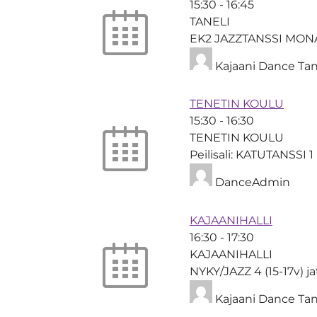
15:30
-
16:45
TANELI
EK2 JAZZTANSSI MON
Kajaani Dance Tan
TENETIN KOULU
15:30
-
16:30
TENETIN KOULU
Peilisali: KATUTANSSI 1
DanceAdmin
KAJAANIHALLI
16:30
-
17:30
KAJAANIHALLI
NYKY/JAZZ 4 (15-17v) j
Kajaani Dance Tan