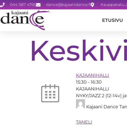
044 587 4765
dance@kajaanidance.fi
Kauppakatu 2
ETUSIVU
Keskiv
KAJAANIHALLI
15:30
-
16:30
KAJAANIHALLI
NYKY/JAZZ 2 (12-14v) j
Kajaani Dance Tan
TANELI