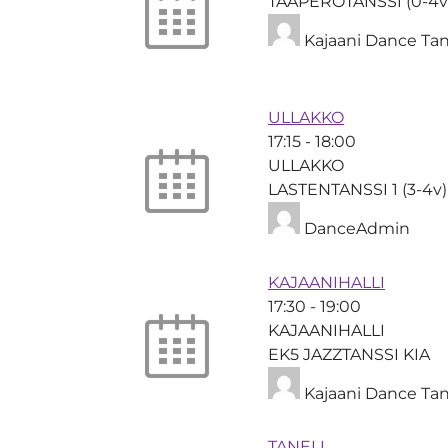
TAAPEROTANSSI (0-4v
Kajaani Dance Tan
ULLAKKO
17:15
-
18:00
ULLAKKO
LASTENTANSSI 1 (3-4v
DanceAdmin
KAJAANIHALLI
17:30
-
19:00
KAJAANIHALLI
EK5 JAZZTANSSI KIA
Kajaani Dance Tan
TANELI