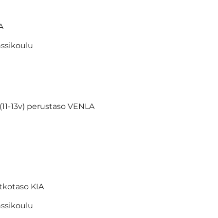
A
ssikoulu
 (11-13v) perustaso VENLA
atkotaso KIA
ssikoulu