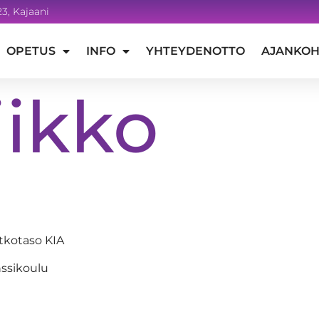
3, Kajaani
OPETUS
INFO
YHTEYDENOTTO
AJANKOH
iikko
atkotaso KIA
ssikoulu