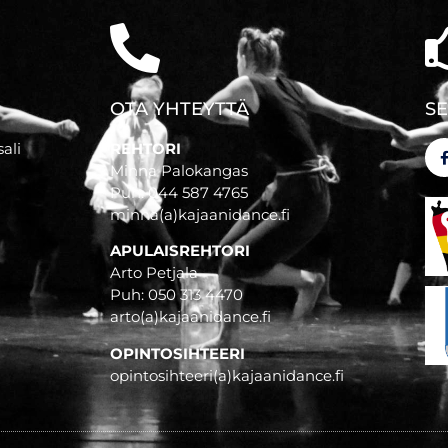
OTA YHTEYTTÄ
S
ali
REHTORI
Minna Palokangas
Puh. 044 587 4765
minna(a)kajaanidance.fi
APULAISREHTORI
Arto Petjala
Puh: 050 313 4470
arto(a)kajaanidance.fi
OPINTOSIHTEERI
opintosihteeri(a)kajaanidance.fi