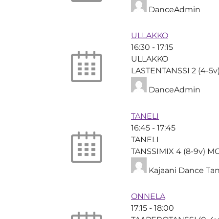
DanceAdmin
ULLAKKO
16:30
-
17:15
ULLAKKO
LASTENTANSSI 2 (4-5v
DanceAdmin
TANELI
16:45
-
17:45
TANELI
TANSSIMIX 4 (8-9v) 
Kajaani Dance Tan
ONNELA
17:15
-
18:00