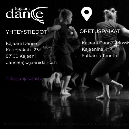
OPETUSPAIKAT
YHTEYSTIEDOT
• Kajaani Dance -tanssis
Kajaani Dance
• Kajaanihalli
Kauppakatu 23
• Sotkamo Tenetti
87100 Kajaani
dance(a)kajaanidance.fi
Tietosuojaseloste