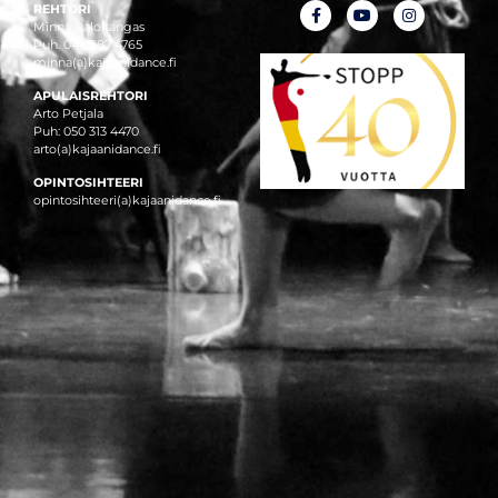
REHTORI
Minna Palokangas
Puh. 044 587 4765
minna(a)kajaanidance.fi
APULAISREHTORI
Arto Petjala
Puh: 050 313 4470
arto(a)kajaanidance.fi
OPINTOSIHTEERI
opintosihteeri(a)kajaanidance.fi