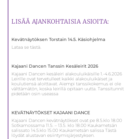
LISÄÄ AJANKOHTAISIA ASIOITA:
Kevätnäytöksen Torstain 14.5. Käsiohjelma
Lataa se tästä.
Kajaani Dancen Tanssin Kesäleirit 2026
Kajaani Dancen kesäleiri alakouluikäisille 1.-4.6.2026
Leirille ovat tervetulleet kaikki alakouluikäiset ja
koulutiensä aloittavat. Aiempi tanssikokemus ei ole
välttämätön, koska leirillä opitaan uutta. Tanssitunnit
pidetään osin useassa
KEVÄTNÄYTÖKSET KAJAANI DANCE
Kajaani Dancen kevätnäytökset ovat pe 8.5.klo 18.00
Sotkamossama 11.5. – 13.5. klo 18.00 Kaukametsän
salissato 14.5.klo 15.00 Kaukametsän salissa Tästä
löydät alustavan esiintymisjärjestyksen.