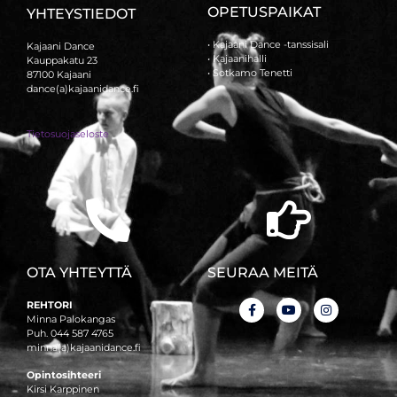
OPETUSPAIKAT
YHTEYSTIEDOT
• Kajaani Dance -tanssisali
Kajaani Dance
• Kajaanihalli
Kauppakatu 23
• Sotkamo Tenetti
87100 Kajaani
dance(a)kajaanidance.fi
Tietosuojaseloste
OTA YHTEYTTÄ
SEURAA MEITÄ
REHTORI
Minna Palokangas
Puh. 044 587 4765
minna(a)kajaanidance.fi
Opintosihteeri
Kirsi Karppinen