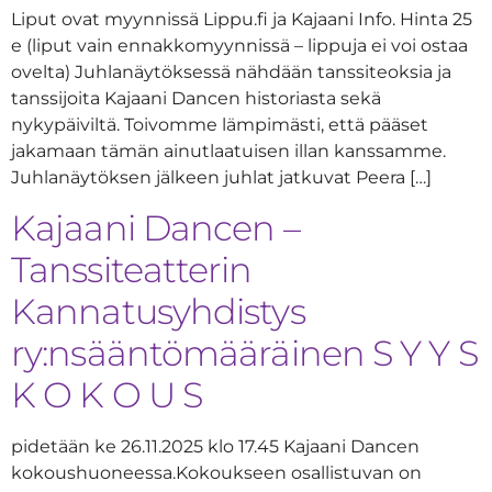
Liput ovat myynnissä Lippu.fi ja Kajaani Info. Hinta 25
e (liput vain ennakkomyynnissä – lippuja ei voi ostaa
ovelta) Juhlanäytöksessä nähdään tanssiteoksia ja
tanssijoita Kajaani Dancen historiasta sekä
nykypäiviltä. Toivomme lämpimästi, että pääset
jakamaan tämän ainutlaatuisen illan kanssamme.
Juhlanäytöksen jälkeen juhlat jatkuvat Peera […]
Kajaani Dancen –
Tanssiteatterin
Kannatusyhdistys
ry:nsääntömääräinen S Y Y S
K O K O U S
pidetään ke 26.11.2025 klo 17.45 Kajaani Dancen
kokoushuoneessa.Kokoukseen osallistuvan on