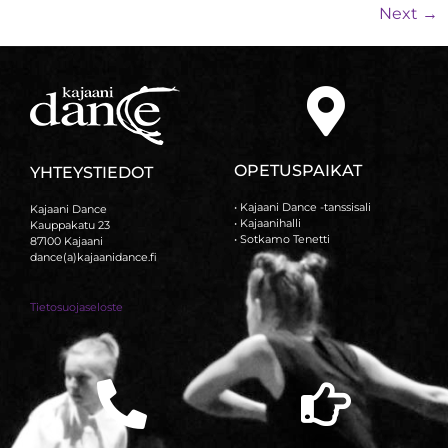
Next
→
OPETUSPAIKAT
YHTEYSTIEDOT
• Kajaani Dance -tanssisali
Kajaani Dance
• Kajaanihalli
Kauppakatu 23
• Sotkamo Tenetti
87100 Kajaani
dance(a)kajaanidance.fi
Tietosuojaseloste