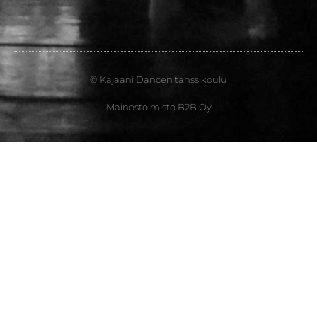
© Kajaani Dancen tanssikoulu
Mainostoimisto B2B Oy