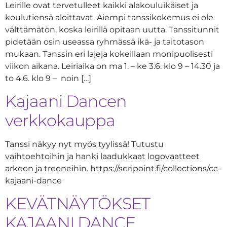
Leirille ovat tervetulleet kaikki alakouluikäiset ja
koulutiensä aloittavat. Aiempi tanssikokemus ei ole
välttämätön, koska leirillä opitaan uutta. Tanssitunnit
pidetään osin useassa ryhmässä ikä- ja taitotason
mukaan. Tanssin eri lajeja kokeillaan monipuolisesti
viikon aikana. Leiriaika on ma 1. – ke 3.6. klo 9 – 14.30 ja
to 4.6. klo 9 – noin […]
Kajaani Dancen
verkkokauppa
Tanssi näkyy nyt myös tyylissä! Tutustu
vaihtoehtoihin ja hanki laadukkaat logovaatteet
arkeen ja treeneihin. https://seripoint.fi/collections/cc-
kajaani-dance
KEVÄTNÄYTÖKSET
KAJAANI DANCE