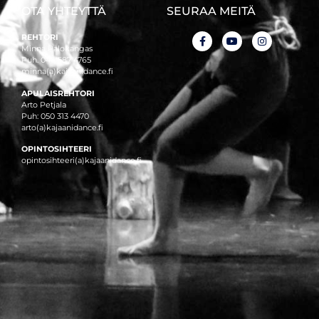
OTA YHTEYTTÄ
SEURAA MEITÄ
REHTORI
Minna Palokangas
Puh. 044 587 4765
minna(a)kajaanidance.fi
APULAISREHTORI
Arto Petjala
Puh: 050 313 4470
arto(a)kajaanidance.fi
OPINTOSIHTEERI
opintosihteeri(a)kajaanidance.fi