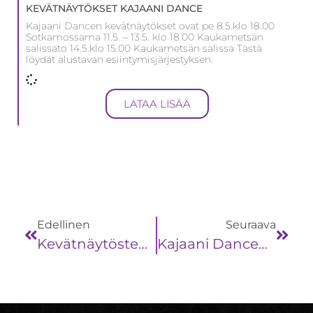
KEVÄTNÄYTÖKSET KAJAANI DANCE
Kajaani Dancen kevätnäytökset ovat pe 8.5.klo 18.00
Sotkamossama 11.5. – 13.5. klo 18.00 Kaukametsän
salissato 14.5.klo 15.00 Kaukametsän salissa Tästä
löydät alustavan esiintymisjärjestyksen.
LATAA LISÄÄ
Edellinen
Seuraava
Kevätnäytösten Esiintymisjärjestys!
Kajaani Dancen Sääntömääräinen KEVÄTKOKOUS