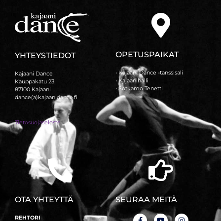
OPETUSPAIKAT
YHTEYSTIEDOT
• Kajaani Dance -tanssisali
Kajaani Dance
• Kajaanihalli
Kauppakatu 23
• Sotkamo Tenetti
87100 Kajaani
dance(a)kajaanidance.fi
Tietosuojaseloste
OTA YHTEYTTÄ
SEURAA MEITÄ
REHTORI