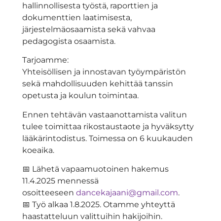
hallinnollisesta työstä, raporttien ja
dokumenttien laatimisesta,
järjestelmäosaamista sekä vahvaa
pedagogista osaamista.
Tarjoamme:
Yhteisöllisen ja innostavan työympäristön
sekä mahdollisuuden kehittää tanssin
opetusta ja koulun toimintaa.
Ennen tehtävän vastaanottamista valitun
tulee toimittaa rikostaustaote ja hyväksytty
lääkärintodistus. Toimessa on 6 kuukauden
koeaika.
📅 Lähetä vapaamuotoinen hakemus
11.4.2025 mennessä
osoitteeseen
dancekajaani@gmail.com
.
📅 Työ alkaa 1.8.2025. Otamme yhteyttä
haastatteluun valittuihin hakijoihin.