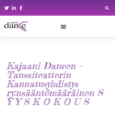
Kajaani Dancen –
Tanssiteatterin
Kannatusyhdistys
ry:nsääntömääräinen S
Y Y S K O K O U S