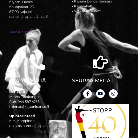
• Kajaani Dance -tanssisali
Kajaani Dance
• Kajaanihalli
Kauppakatu 23
• Sotkamo Tenetti
87100 Kajaani
dance(a)kajaanidance.fi
Tietosuojaseloste
OTA YHTEYTTÄ
SEURAA MEITÄ
REHTORI
Minna Palokangas
Puh. 044 587 4765
minna(a)kajaanidance.fi
Opintosihteeri
Kirsi Karppinen
opintosihteeri(a)kajaanidance.fi