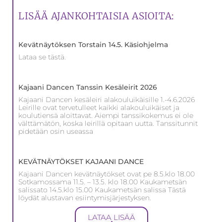
LISÄÄ AJANKOHTAISIA ASIOITA:
Kevätnäytöksen Torstain 14.5. Käsiohjelma
Lataa se tästä.
Kajaani Dancen Tanssin Kesäleirit 2026
Kajaani Dancen kesäleiri alakouluikäisille 1.-4.6.2026
Leirille ovat tervetulleet kaikki alakouluikäiset ja
koulutiensä aloittavat. Aiempi tanssikokemus ei ole
välttämätön, koska leirillä opitaan uutta. Tanssitunnit
pidetään osin useassa
KEVÄTNÄYTÖKSET KAJAANI DANCE
Kajaani Dancen kevätnäytökset ovat pe 8.5.klo 18.00
Sotkamossama 11.5. – 13.5. klo 18.00 Kaukametsän
salissato 14.5.klo 15.00 Kaukametsän salissa Tästä
löydät alustavan esiintymisjärjestyksen.
LATAA LISÄÄ