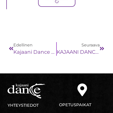
Edellinen
Seuraava
Kajaani Dance 50-Vuotta JUHLANÄYTÖS La 21.3.2026 Klo 18 Kaukametsän Salissa
KAJAANI DANCEN JOULUNÄYTÖKSET
OPETUSPAIKAT
YHTEYSTIEDOT